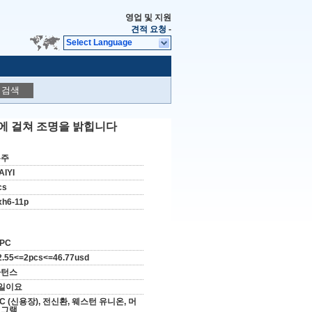
영업 및 지원
견적 요청
-
Select Language
검색
전반에 걸쳐 조명을 밝힙니다
온주
AIYI
cs
xh6-11p
 PC
2.55<=2pcs<=46.77usd
카턴스
일이요
/C (신용장), 전신환, 웨스턴 유니온, 머
니그램