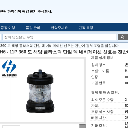
큐링 하이이이 해양 전기 주식회사.
공장 여행
품질 관리
연락주세요
견적 요청
11P 360 도 해양 플라스틱 단일 덱 네비게이션 신호는 전반에 걸쳐 조명을 밝힙니다
H6 - 11P 360 도 해양 플라스틱 단일 덱 네비게이션 신호는 
제품 상세 정보:
원래 장소:
브랜드 이름:
H
인증:
c
모델 번호:
c
결제 및 배송 조건:
최소 주문 수량:
2
가격:
5
포장 세부 사항:
배달 시간:
2
L
지불 조건: