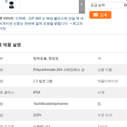
공급 능력:
1
접촉
큰 이미지 :
CXH6 - 11P 360 도 해양 플라스틱 단일 덱 네
비게이션 신호는 전반에 걸쳐 조명을 밝힙니다
최고의
가격
세 제품 설명
분:
항해등불, 항법등
색:
료:
Polycarbonate,304 스테인레스 강
상품 이름:
량:
2.1 킬로그램
애플리케이션:
호 클래스:
IP56
시계:
법:
Yacht/boat/ship/marine
힘:
압:
220V
수준 아크:
명 공급원:
이끌립니다
사이즈: