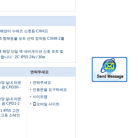
6 해양이 수에즈 신호등 CXH11
5 항해등불 보트 선박 정박등 CXH8-2를
 해양 단일 덱 네비게이션 신호 포트 빛
다 - 2C IP55 24v / 30w
연락주세요
 해양 실내 라운
연락주세요
광 CPD30 -
인용문을 요구하세요
사이트맵
 해양 실내 라운
광 CPD1-2
모바일 사이트
1 IP55 고전
경고등 스테인