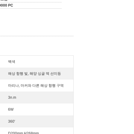
0000 PC
백색
해상 항행 빛, 해양 싱글 덱 선미등
마리나, 마커와 다른 해상 항행 구역
3n.m
6W
360'
D200mm H268mm