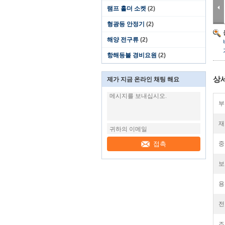
램프 홀더 소켓
(2)
형광등 안정기
(2)
해양 전구류
(2)
항해등불 경비요원
(2)
상
제가 지금 온라인 채팅 해요
부
재
접촉
중
보
용
전
조