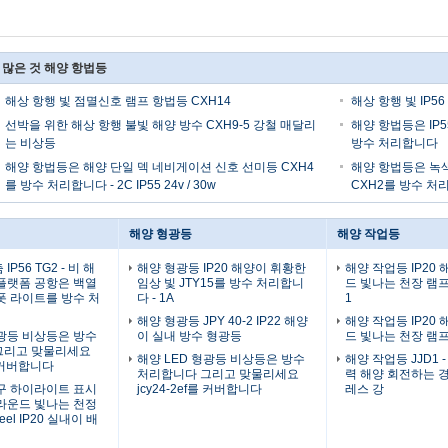
 많은 것 해양 항법등
해상 항행 빛 점멸신호 램프 항법등 CXH14
해상 항행 빛 IP5
선박을 위한 해상 항행 불빛 해양 방수 CXH9-5 강철 매달리
해양 항법등은 IP5
는 비상등
방수 처리합니다
해양 항법등은 해양 단일 덱 네비게이션 신호 선미등 CXH4
해양 항법등은 녹색
를 방수 처리합니다 - 2C IP55 24v / 30w
CXH2를 방수 처리합니
해양 형광등
해양 작업등
P56 TG2 - 비 해
해양 형광등 IP20 해양이 휘황한
해양 작업등 IP20
플랫폼 공항은 백열
임상 빛 JTY15를 방수 처리합니
드 빛나는 천장 램프 
폿 라이트를 방수 처
다 - 1A
1
해양 형광등 JPY 40-2 IP22 해양
해양 작업등 IP20
형광등 비상등은 방수
이 실내 방수 형광등
드 빛나는 천장 램프 
그리고 맞물리세요
해양 LED 형광등 비상등은 방수
해양 작업등 JJD1 - 
를 커버합니다
처리합니다 그리고 맞물리세요
력 해양 회전하는 
구 하이라이트 표시
jcy24-2ef를 커버합니다
레스 강
라운드 빛나는 천정
eel IP20 실내이 배