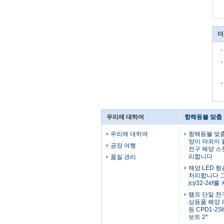
더
우리에 대하여
항해등불 맞춤
우리에 대하여
항해등불 맞춤 I
양이 야외이 
공장 여행
전구 해양 스
리합니다
품질 관리
해양 LED 
처리합니다 
jcy32-2ef
램프 단일 전
상등품 해양 
등 CPD1-2St
보트 2*