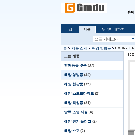
유에
집
제품
우리에 대하여
홈
제품 소개
해양 항법등
CXH6 - 
CX
모든 제품
항해등불 맞춤
(37)
해양 항법등
(34)
해양 형광등
(35)
해양 스포트라이트
(2)
해양 작업등
(21)
방폭 조명 시설
(4)
해양 전기 플러그
(2)
해양 소켓
(2)