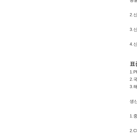
등품
2.
3.
4.
표
1.
2.
3.
생산
1.
2.