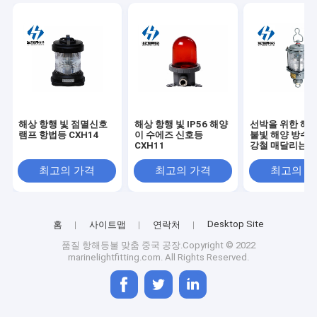
해상 항행 빛 점멸신호
해상 항행 빛 IP56 해양
선박을 위한 해상
램프 항법등 CXH14
이 수에즈 신호등
불빛 해양 방수 C
CXH11
강철 매달리는 
최고의 가격
최고의 가격
최고의 
Desktop Site
홈
사이트맵
연락처
품질
항해등불 맞춤
중국 공장.Copyright © 2022
marinelightfitting.com. All Rights Reserved.